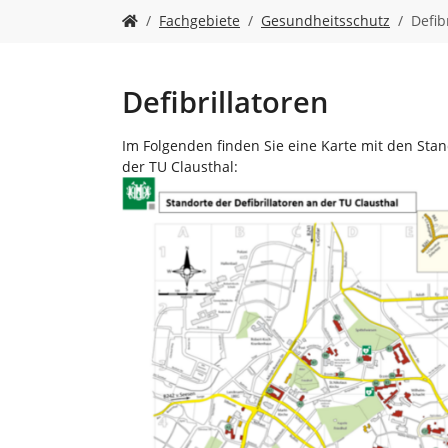
n
S
Fachgebiete
Gesundheitsschutz
Defib
i
e
s
i
Defibrillatoren
n
d
Im Folgenden finden Sie eine Karte mit den Sta
h
der TU Clausthal:
i
Show larger version
e
r
: