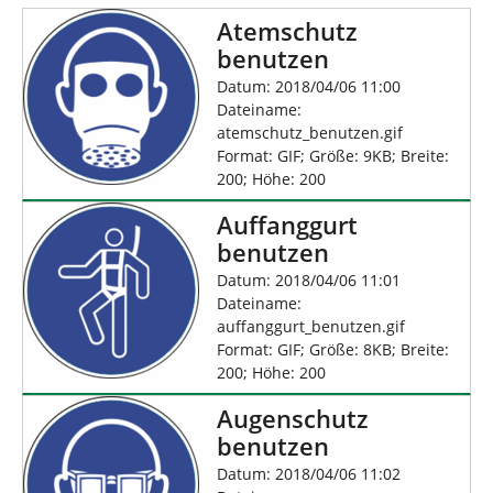
n
n
Atemschutz
d
h
benutzen
i
Datum: 2018/04/06 11:00
e
Dateiname:
r
atemschutz_benutzen.gif
:
Format: GIF; Größe: 9KB; Breite:
200; Höhe: 200
Auffanggurt
benutzen
Datum: 2018/04/06 11:01
Dateiname:
auffanggurt_benutzen.gif
Format: GIF; Größe: 8KB; Breite:
200; Höhe: 200
Augenschutz
benutzen
Datum: 2018/04/06 11:02